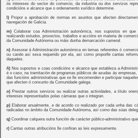
ós intereses do sector do comercio, da industria ou dos servizos re
condicións e alcance que o ordenamento xurídico determine.
l)
Propor a aprobación de normas en asuntos que afecten directamente
navegación de Galicia.
m)
Colaborar coa Administración autonómica, nos supostos en que s
realizando estudos, proxectos, traballos e accións en materia de comerc
da Comunidade Autónoma ou máis dunha demarcación cameral.
n)
Asesorar á Administración autonómica en temas referentes ó comercio, 
ou cando así sexa requerido por ela, así como proporlle cantas refor
daqueles.
ñ)
Nos supostos e coas condicións e alcance que estableza a Administra
é o caso, na tramitación de programas públicos de axudas ás empresas,
das funcións administrativas que se lle encomenden e participar naquele
que afecten ó conxunto da Comunidade galega.
o)
Prestar outros servizos ou realizar outras actividades, a título one
intereses representados polas cámaras que o integran.
p)
Elaborar anualmente, e de acordo co realizado por cada unha das 
radicadas no ámbito da Comunidade Autónoma, así como das súas deleg
q)
Coordinar calquera outra función de carácter público-administrativo q
r)
Cantas outras atribucións lle confiran as leis expresamente.