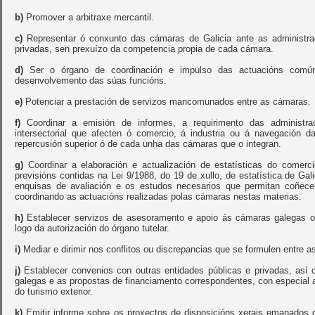
b)
Promover a arbitraxe mercantil.
c)
Representar ó conxunto das cámaras de Galicia ante as administrac
privadas, sen prexuízo da competencia propia de cada cámara.
d)
Ser o órgano de coordinación e impulso das actuacións co
desenvolvemento das súas funcións.
e)
Potenciar a prestación de servizos mancomunados entre as cámaras.
f)
Coordinar a emisión de informes, a requirimento das administra
intersectorial que afecten ó comercio, á industria ou á navegació
repercusión superior ó de cada unha das cámaras que o integran.
g)
Coordinar a elaboración e actualización de estatísticas do comerc
previsións contidas na Lei 9/1988, do 19 de xullo, de estatística de Gal
enquisas de avaliación e os estudos necesarios que permitan coñecer 
coordinando as actuacións realizadas polas cámaras nestas materias.
h)
Establecer servizos de asesoramento e apoio ás cámaras galegas o
logo da autorización do órgano tutelar.
i)
Mediar e dirimir nos conflitos ou discrepancias que se formulen entre 
j)
Establecer convenios con outras entidades públicas e privadas, así
galegas e as propostas de financiamento correspondentes, con especial a
do turismo exterior.
k)
Emitir informe sobre os proxectos de disposicións xerais emanados