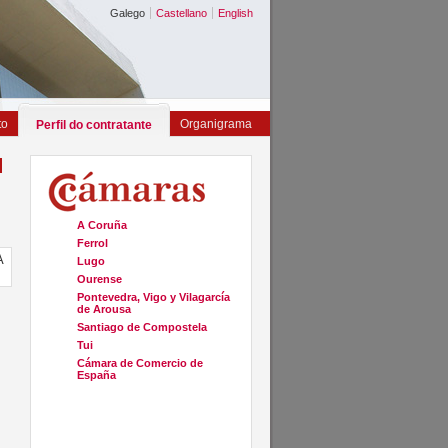
Galego
Castellano
English
to
Organigrama
Perfil do contratante
A Coruña
Ferrol
A
Lugo
Ourense
Pontevedra, Vigo y Vilagarcía
de Arousa
Santiago de Compostela
Tui
Cámara de Comercio de
España