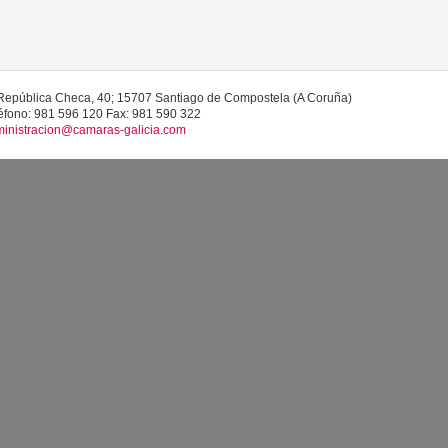
República Checa, 40; 15707 Santiago de Compostela (A Coruña)
éfono: 981 596 120 Fax: 981 590 322
inistracion@camaras-galicia.com